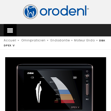
»
»
»
»
Accueil
Omnipraticien
Endodontie
Moteur Endo
DBA
DPEX V